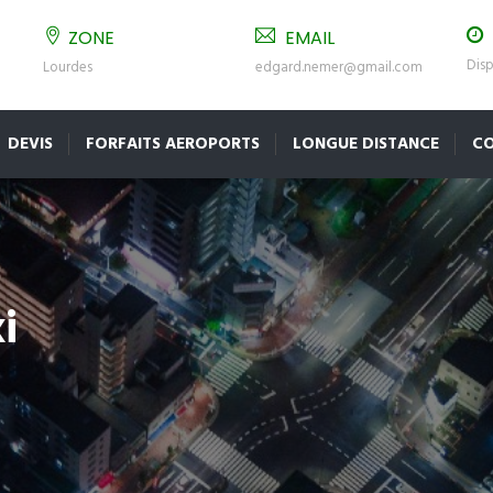
ZONE
EMAIL
Disp
Lourdes
edgard.nemer@gmail.com
DEVIS
FORFAITS AEROPORTS
LONGUE DISTANCE
C
i