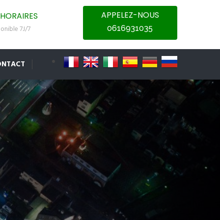
APPELEZ-NOUS
HORAIRES
0616931035
onible 7J/7
ONTACT