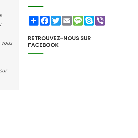
.
Share
Facebook
Twitter
Email
Message
Skype
Viber
u
RETROUVEZ-NOUS SUR
i vous
FACEBOOK
sur