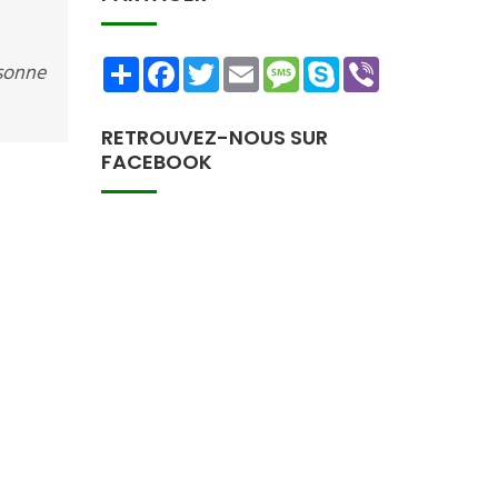
Share
Facebook
Twitter
Email
Message
Skype
Viber
rsonne
RETROUVEZ-NOUS SUR
FACEBOOK