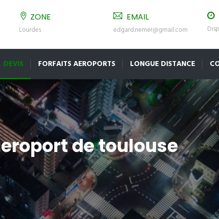
ZONE
EMAIL
Disp
Lourdes
edgard.nemer@gmail.com
DEVIS
FORFAITS AEROPORTS
LONGUE DISTANCE
C
aeroport de toulouse