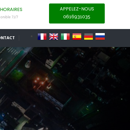
APPELEZ-NOUS
HORAIRES
0616931035
onible 7J/7
ONTACT