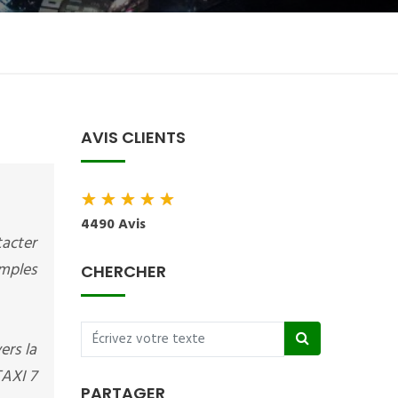
AVIS CLIENTS
★
★
★
★
★
4490 Avis
tacter
mples
CHERCHER
ers la
TAXI 7
PARTAGER