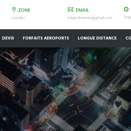
ZONE
EMAIL
Disp
Lourdes
edgard.nemer@gmail.com
DEVIS
FORFAITS AEROPORTS
LONGUE DISTANCE
C