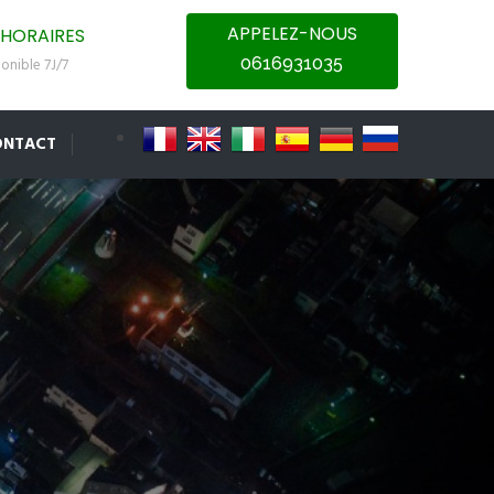
APPELEZ-NOUS
HORAIRES
0616931035
onible 7J/7
ONTACT