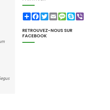
Share
Facebook
Twitter
Email
Message
Skype
Viber
RETROUVEZ-NOUS SUR
FACEBOOK
mum
 Segus