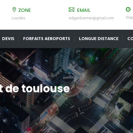
ZONE
EMAIL
Disp
Lourdes
edgard.nemer@gmail.com
DEVIS
FORFAITS AEROPORTS
LONGUE DISTANCE
C
t de toulouse