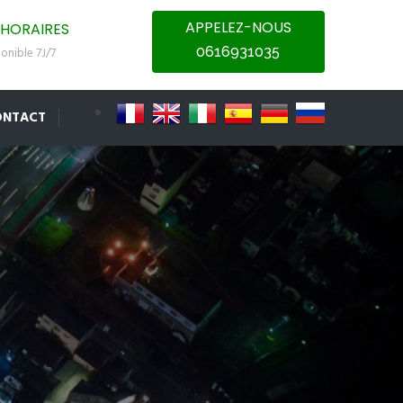
APPELEZ-NOUS
HORAIRES
0616931035
onible 7J/7
ONTACT