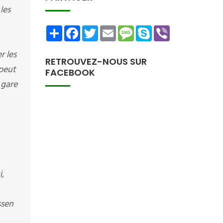
les
Share
Facebook
Twitter
Email
Message
Skype
Viber
r les
RETROUVEZ-NOUS SUR
 peut
FACEBOOK
 gare
,
ssen