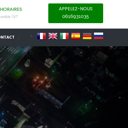
APPELEZ-NOUS
HORAIRES
0616931035
onible 7J/7
ONTACT