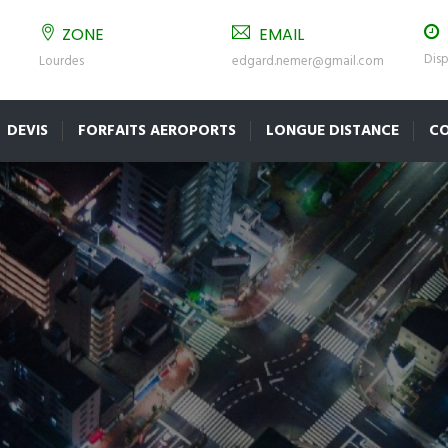
ZONE
EMAIL
Disp
Lourdes
edgard.nemer@gmail.com
DEVIS
FORFAITS AEROPORTS
LONGUE DISTANCE
C