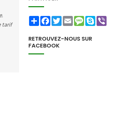
e.
Share
Facebook
Twitter
Email
Message
Skype
Viber
tarif
RETROUVEZ-NOUS SUR
FACEBOOK