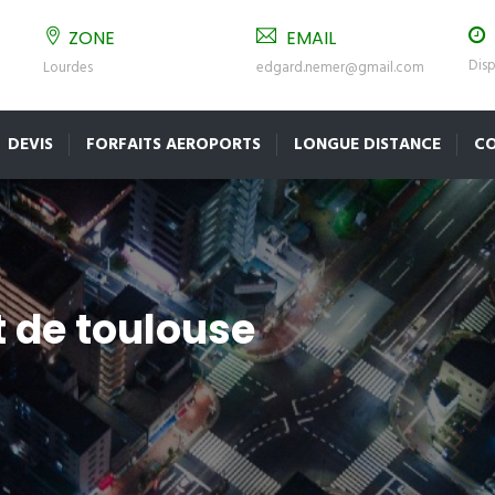
ZONE
EMAIL
Disp
Lourdes
edgard.nemer@gmail.com
DEVIS
FORFAITS AEROPORTS
LONGUE DISTANCE
C
t de toulouse