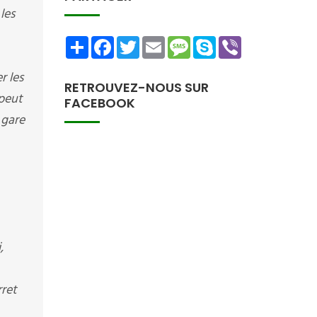
les
Share
Facebook
Twitter
Email
Message
Skype
Viber
r les
RETROUVEZ-NOUS SUR
 peut
FACEBOOK
 gare
,
rret