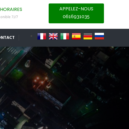
APPELEZ-NOUS
HORAIRES
0616931035
onible 7J/7
ONTACT