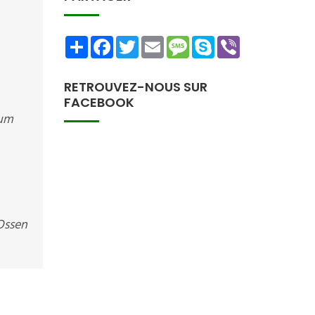
Share
Facebook
Twitter
Email
Message
Skype
Viber
RETROUVEZ-NOUS SUR
FACEBOOK
mum
 Ossen