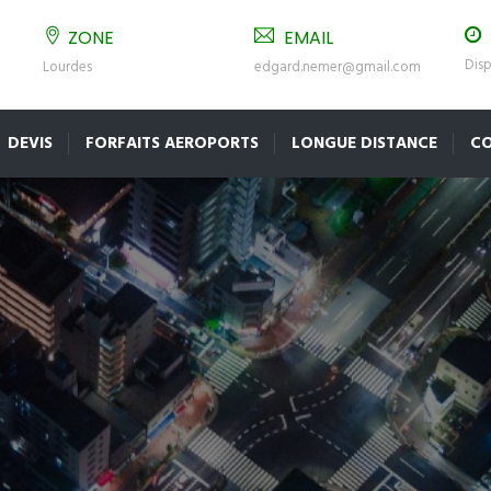
ZONE
EMAIL
Disp
Lourdes
edgard.nemer@gmail.com
DEVIS
FORFAITS AEROPORTS
LONGUE DISTANCE
C