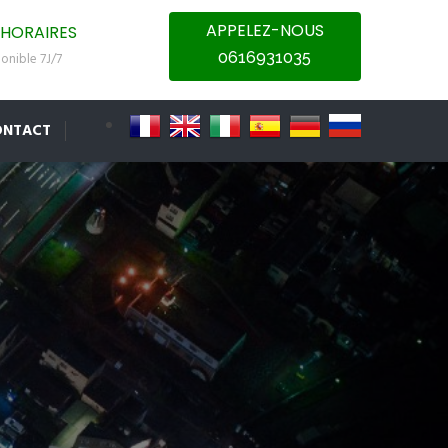
APPELEZ-NOUS
HORAIRES
0616931035
onible 7J/7
ONTACT