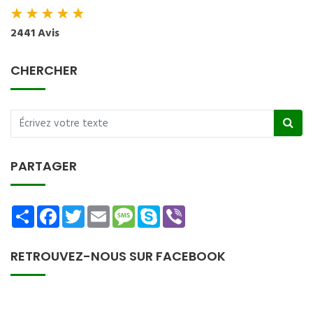
★
★
★
★
★
2441 Avis
CHERCHER
PARTAGER
Share
Facebook
Twitter
Email
Message
Skype
Viber
RETROUVEZ-NOUS SUR FACEBOOK