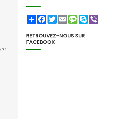
Share
Facebook
Twitter
Email
Message
Skype
Viber
RETROUVEZ-NOUS SUR
FACEBOOK
mum