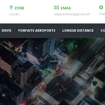
ZONE
EMAIL
Disp
Lourdes
edgard.nemer@gmail.com
DEVIS
FORFAITS AEROPORTS
LONGUE DISTANCE
C