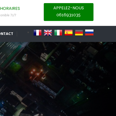
APPELEZ-NOUS
HORAIRES
0616931035
onible 7J/7
ONTACT